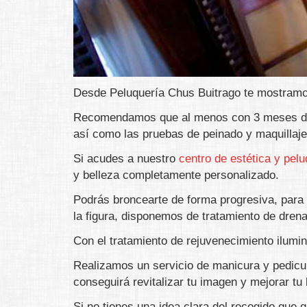
Desde Peluquería Chus Buitrago te mostramos
Recomendamos que al menos con 3 meses de 
así como las pruebas de peinado y maquillaje
Si acudes a nuestro
centro de estética y pel
y belleza completamente personalizado.
Podrás broncearte de forma progresiva, para lu
la figura, disponemos de tratamiento de dren
Con el tratamiento de rejuvenecimiento ilumin
Realizamos un servicio de manicura y pedicur
conseguirá revitalizar tu imagen y mejorar tu 
Si no tienes una idea clara del recogido que q