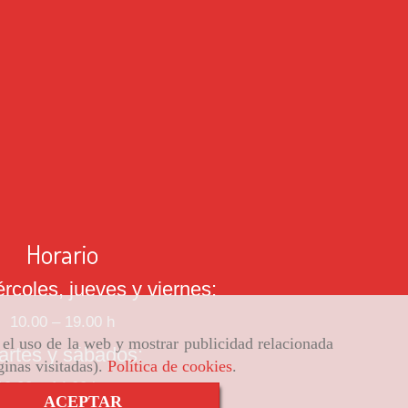
Horario
rcoles, jueves y viernes:
10.00 – 19.00 h
r el uso de la web y mostrar publicidad relacionada
artes y sábados:
ginas visitadas).
Política de cookies
.
10.00 a 14.00 horas
ACEPTAR