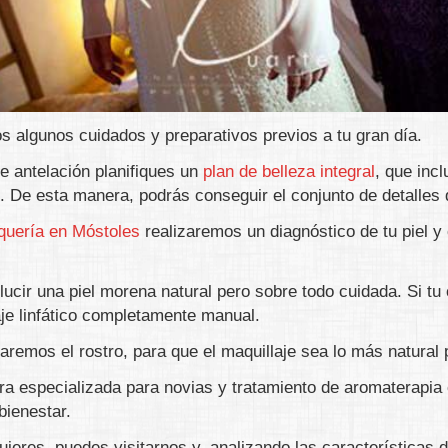
 algunos cuidados y preparativos previos a tu gran día.
antelación planifiques un
plan de belleza integral
, que inc
. De esta manera, podrás conseguir el conjunto de detalles
uquería en Móstoles
realizaremos un diagnóstico de tu piel y
cir una piel morena natural pero sobre todo cuidada. Si tu c
aje linfático completamente manual.
aremos el rostro, para que el maquillaje sea lo más natural 
a especializada para novias y tratamiento de aromaterapia 
bienestar.
uieres, puedes visitarnos y, analizando las características de