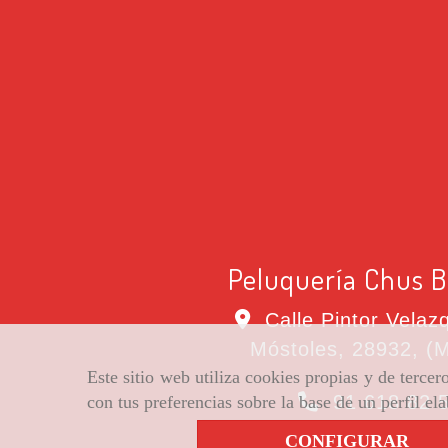
Peluquería Chus B
Calle Pintor Velaz
Móstoles
,
28932
,
(M
Este sitio web utiliza cookies propias y de terce
91 618 82 
con tus preferencias sobre la base de un perfil el
CONFIGURAR
chusbuitrago
hot