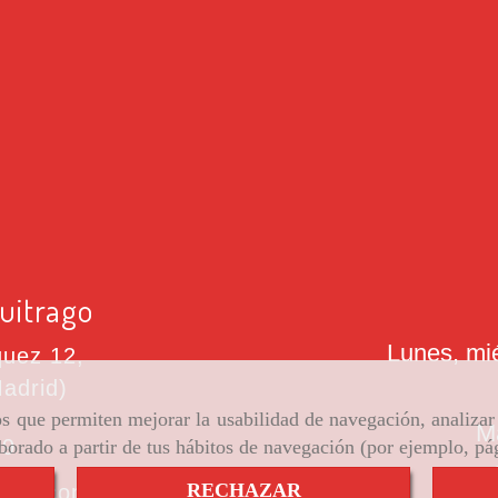
uitrago
Lunes, mié
quez 12,
adrid)
ros que permiten mejorar la usabilidad de navegación, analiza
M
59
aborado a partir de tus hábitos de navegación (por ejemplo, pá
RECHAZAR
mail.com