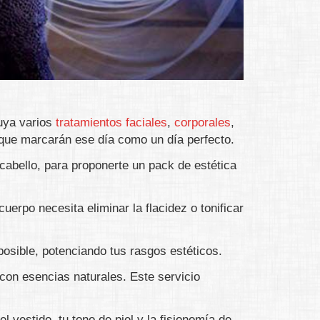
luya varios
tratamientos faciales
,
corporales
,
 que marcarán ese día como un día perfecto.
 cabello, para proponerte un pack de estética
uerpo necesita eliminar la flacidez o tonificar
posible, potenciando tus rasgos estéticos.
con esencias naturales. Este servicio
l vestido, tu tono de piel y la fisionomía de